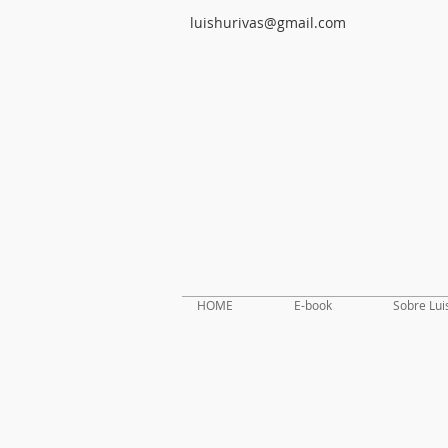
luishurivas@gmail.com
HOME
E-book
Sobre Lui